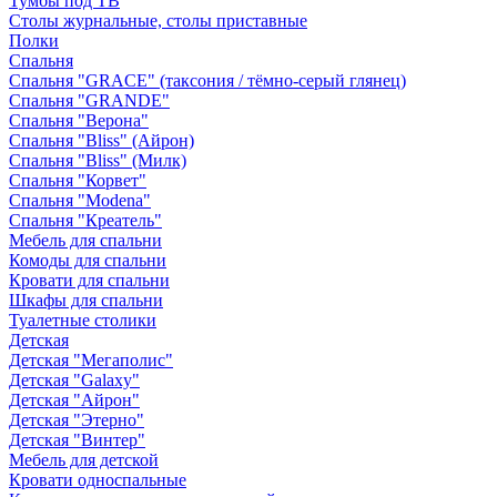
Тумбы под ТВ
Столы журнальные, столы приставные
Полки
Спальня
Спальня "GRACE" (таксония / тёмно-серый глянец)
Спальня "GRANDE"
Спальня "Верона"
Спальня "Bliss" (Айрон)
Спальня "Bliss" (Милк)
Спальня "Корвет"
Спальня "Modena"
Спальня "Креатель"
Мебель для спальни
Комоды для спальни
Кровати для спальни
Шкафы для спальни
Туалетные столики
Детская
Детская "Мегаполис"
Детская "Galaxy"
Детская "Айрон"
Детская "Этерно"
Детская "Винтер"
Мебель для детской
Кровати односпальные