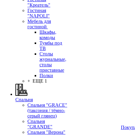
"Креатель"
Гостиная
"NAPOLI"
Мебель для
гостиной
Шкафы,
комоды
Тумбы под
ТВ
Столы
журнальные,
столы
приставные
Полки
+ ЕЩЕ 1
Спальня
Спальня "GRACE"
(таксония / тёмно-
серый глянец)
Спальня
"GRANDE"
Покуп
Спальня "Верона"