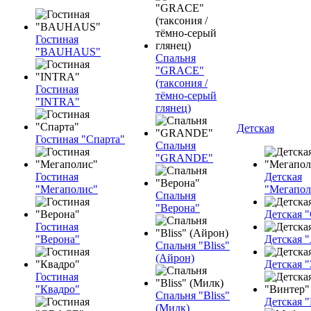
Гостиная
"BAUHAUS"
Спальня
"GRACE"
(таксония /
Гостиная
тёмно-серый
"INTRA"
глянец)
Детская
Гостиная "Спарта"
Спальня
"GRANDE"
Гостиная
Детская
"Мегаполис"
"Мегапол
Спальня
"Верона"
Детская "
Гостиная
"Верона"
Детская 
Спальня "Bliss"
(Айрон)
Детская 
Гостиная
"Квадро"
Спальня "Bliss"
Детская 
(Милк)