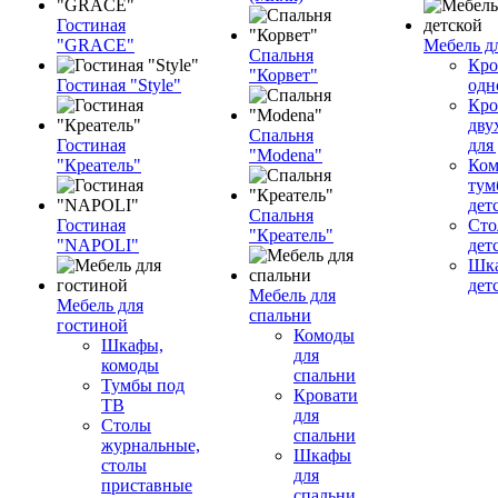
Гостиная
"GRACE"
Мебель д
Спальня
Кро
"Корвет"
Гостиная "Style"
одн
Кро
дву
Спальня
Гостиная
для
"Modena"
"Креатель"
Ком
тум
дет
Спальня
Гостиная
Сто
"Креатель"
"NAPOLI"
дет
Шка
дет
Мебель для
Мебель для
спальни
гостиной
Комоды
Шкафы,
для
комоды
спальни
Тумбы под
Кровати
ТВ
для
Столы
спальни
журнальные,
Шкафы
столы
для
приставные
спальни