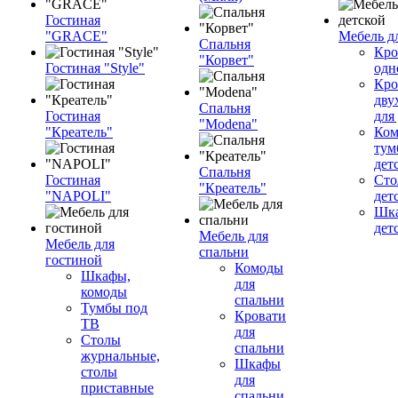
Гостиная
"GRACE"
Мебель д
Спальня
Кро
"Корвет"
Гостиная "Style"
одн
Кро
дву
Спальня
Гостиная
для
"Modena"
"Креатель"
Ком
тум
дет
Спальня
Гостиная
Сто
"Креатель"
"NAPOLI"
дет
Шка
дет
Мебель для
Мебель для
спальни
гостиной
Комоды
Шкафы,
для
комоды
спальни
Тумбы под
Кровати
ТВ
для
Столы
спальни
журнальные,
Шкафы
столы
для
приставные
спальни