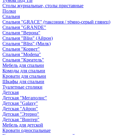
Тумбы под ТВ
Столы журнальные, столы приставные
Полки
Спальня
Спальня "GRACE" (таксония / тёмно-серый глянец)
Спальня "GRANDE"
Спальня "Верона"
Спальня "Bliss" (Айрон)
Спальня "Bliss" (Милк)
Спальня "Корвет"
Спальня "Modena"
Спальня "Креатель"
Мебель для спальни
Комоды для спальни
Кровати для спальни
Шкафы для спальни
Туалетные столики
Детская
Детская "Мегаполис"
Детская "Galaxy"
Детская "Айрон"
Детская "Этерно"
Детская "Винтер"
Мебель для детской
Кровати односпальные