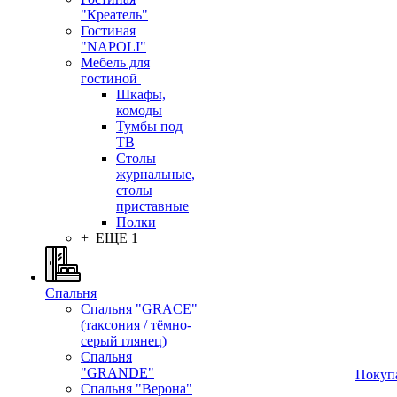
"Креатель"
Гостиная
"NAPOLI"
Мебель для
гостиной
Шкафы,
комоды
Тумбы под
ТВ
Столы
журнальные,
столы
приставные
Полки
+ ЕЩЕ 1
Спальня
Спальня "GRACE"
(таксония / тёмно-
серый глянец)
Спальня
"GRANDE"
Покуп
Спальня "Верона"