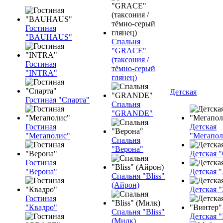
Гостиная
"BAUHAUS"
Спальня
"GRACE"
(таксония /
Гостиная
тёмно-серый
"INTRA"
глянец)
Детская
Гостиная "Спарта"
Спальня
"GRANDE"
Гостиная
Детская
"Мегаполис"
"Мегапол
Спальня
"Верона"
Детская "
Гостиная
"Верона"
Детская 
Спальня "Bliss"
(Айрон)
Детская 
Гостиная
"Квадро"
Спальня "Bliss"
Детская 
(Милк)