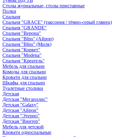
Тумбы под ТВ
Столы журнальные, столы приставные
Полки
Спальня
Спальня "GRACE" (таксония / тёмно-серый глянец)
Спальня "GRANDE"
Спальня "Верона"
Спальня "Bliss" (Айрон)
Спальня "Bliss" (Милк)
Спальня "Корвет"
Спальня "Modena"
Спальня "Креатель"
Мебель для спальни
Комоды для спальни
Кровати для спальни
Шкафы для спальни
Туалетные столики
Детская
Детская "Мегаполис"
Детская "Galaxy"
Детская "Айрон"
Детская "Этерно"
Детская "Винтер"
Мебель для детской
Кровати односпальные