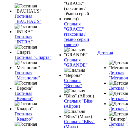
Гостиная
"BAUHAUS"
Спальня
"GRACE"
(таксония /
Гостиная
тёмно-серый
"INTRA"
глянец)
Детская
Гостиная "Спарта"
Спальня
"GRANDE"
Гостиная
Детская
"Мегаполис"
"Мегапол
Спальня
"Верона"
Детская "
Гостиная
"Верона"
Детская 
Спальня "Bliss"
(Айрон)
Детская 
Гостиная
"Квадро"
Спальня "Bliss"
Детская 
(Милк)