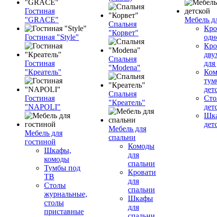
Гостиная
"GRACE"
Мебель д
Спальня
Кро
"Корвет"
Гостиная "Style"
одн
Кро
дву
Спальня
Гостиная
для
"Modena"
"Креатель"
Ком
тум
дет
Спальня
Гостиная
Сто
"Креатель"
"NAPOLI"
дет
Шка
дет
Мебель для
Мебель для
спальни
гостиной
Комоды
Шкафы,
для
комоды
спальни
Тумбы под
Кровати
ТВ
для
Столы
спальни
журнальные,
Шкафы
столы
для
приставные
спальни