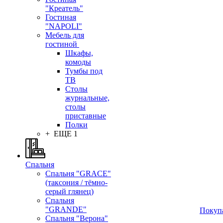
"Креатель"
Гостиная
"NAPOLI"
Мебель для
гостиной
Шкафы,
комоды
Тумбы под
ТВ
Столы
журнальные,
столы
приставные
Полки
+ ЕЩЕ 1
Спальня
Спальня "GRACE"
(таксония / тёмно-
серый глянец)
Спальня
"GRANDE"
Покуп
Спальня "Верона"