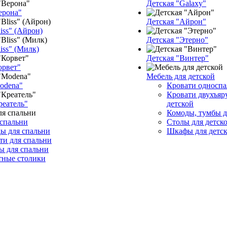
Детская "Galaxy"
ерона"
Детская "Айрон"
iss" (Айрон)
Детская "Этерно"
iss" (Милк)
Детская "Винтер"
орвет"
Мебель для детской
odena"
Кровати односп
Кровати двухъяр
реатель"
детской
Комоды, тумбы д
 спальни
Столы для детск
ы для спальни
Шкафы для детс
ти для спальни
 для спальни
тные столики