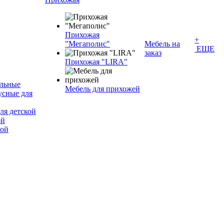
Прихожая
+
"Мегаполис"
Мебель на
ЕЩЕ
заказ
Прихожая "LIRA"
альные
Мебель для прихожей
усные для
ля детской
ой
кой