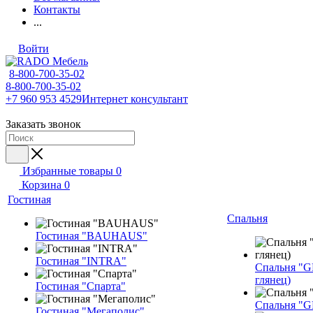
Контакты
...
Войти
8-800-700-35-02
8-800-700-35-02
+7 960 953 4529
Интернет консультант
Заказать звонок
Избранные товары
0
Корзина
0
Гостиная
Спальня
Гостиная "BAUHAUS"
Гостиная "INTRA"
Спальня "G
глянец)
Гостиная "Спарта"
Спальня "
Гостиная "Мегаполис"