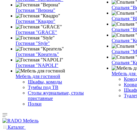
Спальня "В
Гостиная "Верона"
Спальня "Bl
Гостиная "Квадро"
Спальня "Bl
Гостиная "GRACE"
Спальня "К
Гостиная "Style"
Спальня "M
Гостиная "Креатель"
Спальня "К
Гостиная "NAPOLI"
Мебель для
Мебель для гостиной
Комод
Шкафы, комоды
Крова
Тумбы под ТВ
Шкафы
Столы журнальные, столы
Туале
приставные
Полки
Каталог