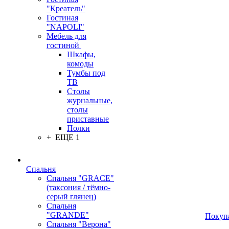
"Креатель"
Гостиная
"NAPOLI"
Мебель для
гостиной
Шкафы,
комоды
Тумбы под
ТВ
Столы
журнальные,
столы
приставные
Полки
+ ЕЩЕ 1
Спальня
Спальня "GRACE"
(таксония / тёмно-
серый глянец)
Спальня
"GRANDE"
Покуп
Спальня "Верона"