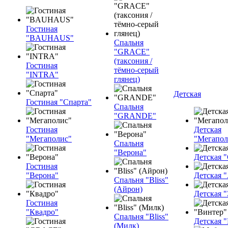
Гостиная
"BAUHAUS"
Спальня
"GRACE"
(таксония /
Гостиная
тёмно-серый
"INTRA"
глянец)
Детская
Гостиная "Спарта"
Спальня
"GRANDE"
Гостиная
Детская
"Мегаполис"
"Мегапол
Спальня
"Верона"
Детская "
Гостиная
"Верона"
Детская 
Спальня "Bliss"
(Айрон)
Детская 
Гостиная
"Квадро"
Спальня "Bliss"
Детская 
(Милк)