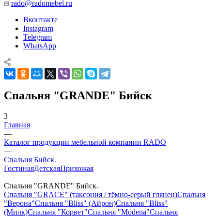
rado@radomebel.ru
Вконтакте
Instagram
Telegram
WhatsApp
Спальня "GRANDE" Бийск
3
Главная
—
Каталог продукции мебельной компании RADO
—
Спальня Бийск
Гостиная
Детская
Прихожая
—
Спальня "GRANDE" Бийск
Спальня "GRACE" (таксония / тёмно-серый глянец)
Спальня
"Верона"
Спальня "Bliss" (Айрон)
Спальня "Bliss"
(Милк)
Спальня "Корвет"
Спальня "Modena"
Спальня