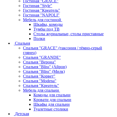
Гостиная "GRACE"
Гостиная "Style"
Гостиная "Креатель"
Гостиная "NAPOLI"
Мебель для гостиной
Шкафы, комоды
Тумбы под ТВ
Столы журнальные, столы приставные
Полки
Спальня
Спальня "GRACE" (таксония / тёмно-серый
глянец)
Спальня "GRANDE"
Спальня "Верона"
Спальня "Bliss" (Айрон)
Спальня "Bliss" (Милк)
Спальня "Корвет"
Спальня "Modena"
Спальня "Креатель"
Мебель для спальни
Комоды для спальни
Кровати для спальни
Шкафы для спальни
Туалетные столики
Детская