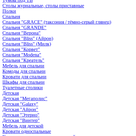
Тумбы под ТВ
Столы журнальные, столы приставные
Полки
Спальня
Спальня "GRACE" (таксония / тёмно-серый глянец)
Спальня "GRANDE"
Спальня "Верона"
Спальня "Bliss" (Айрон)
Спальня "Bliss" (Милк)
Спальня "Корвет"
Спальня "Modena"
Спальня "Креатель"
Мебель для спальни
Комоды для спальни
Кровати для спальни
Шкафы для спальни
Туалетные столики
Детская
Детская "Мегаполис"
Детская "Galaxy"
Детская "Айрон"
Детская "Этерно"
Детская "Винтер"
Мебель для детской
Кровати односпальные