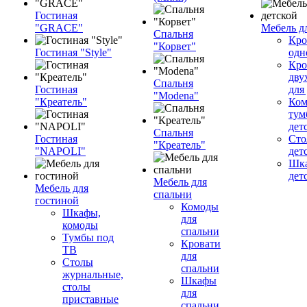
Гостиная
"GRACE"
Мебель д
Спальня
Кро
"Корвет"
Гостиная "Style"
одн
Кро
дву
Спальня
Гостиная
для
"Modena"
"Креатель"
Ком
тум
дет
Спальня
Гостиная
Сто
"Креатель"
"NAPOLI"
дет
Шка
дет
Мебель для
Мебель для
спальни
гостиной
Комоды
Шкафы,
для
комоды
спальни
Тумбы под
Кровати
ТВ
для
Столы
спальни
журнальные,
Шкафы
столы
для
приставные
спальни