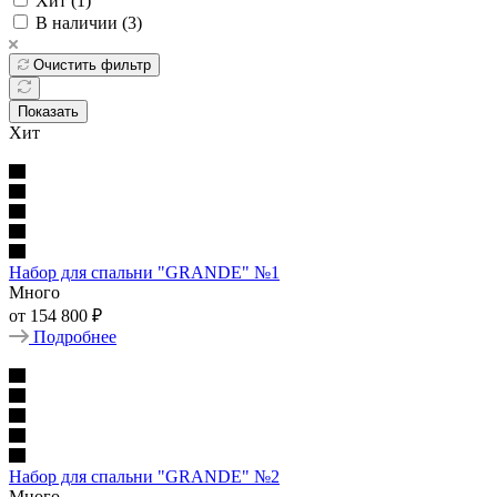
Хит (
1
)
В наличии (
3
)
Очистить фильтр
Показать
Хит
Набор для спальни "GRANDE" №1
Много
от
154 800
₽
Подробнее
Набор для спальни "GRANDE" №2
Много