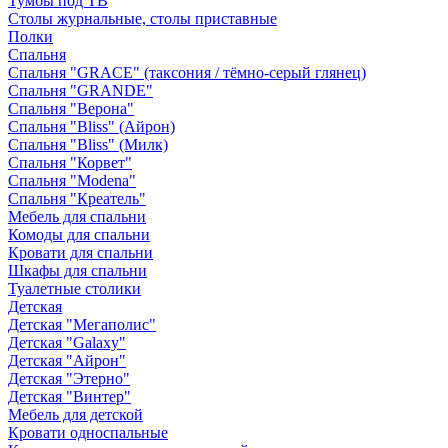
Тумбы под ТВ
Столы журнальные, столы приставные
Полки
Спальня
Спальня "GRACE" (таксония / тёмно-серый глянец)
Спальня "GRANDE"
Спальня "Верона"
Спальня "Bliss" (Айрон)
Спальня "Bliss" (Милк)
Спальня "Корвет"
Спальня "Modena"
Спальня "Креатель"
Мебель для спальни
Комоды для спальни
Кровати для спальни
Шкафы для спальни
Туалетные столики
Детская
Детская "Мегаполис"
Детская "Galaxy"
Детская "Айрон"
Детская "Этерно"
Детская "Винтер"
Мебель для детской
Кровати односпальные