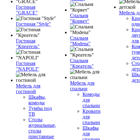
Гостиная
"GRACE"
Мебель д
Спальня
Кро
"Корвет"
Гостиная "Style"
одн
Кро
дву
Спальня
Гостиная
для
"Modena"
"Креатель"
Ком
тум
дет
Спальня
Гостиная
Сто
"Креатель"
"NAPOLI"
дет
Шка
дет
Мебель для
Мебель для
спальни
гостиной
Комоды
Шкафы,
для
комоды
спальни
Тумбы под
Кровати
ТВ
для
Столы
спальни
журнальные,
Шкафы
столы
для
приставные
спальни