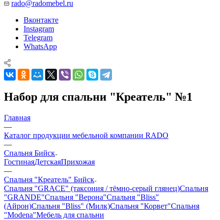
rado@radomebel.ru
Вконтакте
Instagram
Telegram
WhatsApp
Набор для спальни "Креатель" №1
Главная
—
Каталог продукции мебельной компании RADO
—
Спальня Бийск
Гостиная
Детская
Прихожая
—
Спальня "Креатель" Бийск
Спальня "GRACE" (таксония / тёмно-серый глянец)
Спальня
"GRANDE"
Спальня "Верона"
Спальня "Bliss"
(Айрон)
Спальня "Bliss" (Милк)
Спальня "Корвет"
Спальня
"Modena"
Мебель для спальни