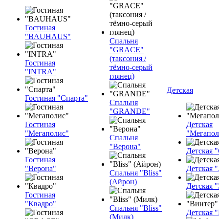
Гостиная
"BAUHAUS"
Спальня
"GRACE"
(таксония /
Гостиная
тёмно-серый
"INTRA"
глянец)
Детская
Гостиная "Спарта"
Спальня
"GRANDE"
Гостиная
Детская
"Мегаполис"
"Мегапол
Спальня
"Верона"
Детская "
Гостиная
"Верона"
Детская 
Спальня "Bliss"
(Айрон)
Детская 
Гостиная
"Квадро"
Спальня "Bliss"
Детская 
(Милк)