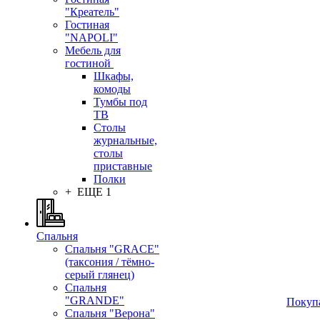
"Креатель"
Гостиная
"NAPOLI"
Мебель для
гостиной
Шкафы,
комоды
Тумбы под
ТВ
Столы
журнальные,
столы
приставные
Полки
+ ЕЩЕ 1
Спальня
Спальня "GRACE"
(таксония / тёмно-
серый глянец)
Спальня
"GRANDE"
Покуп
Спальня "Верона"