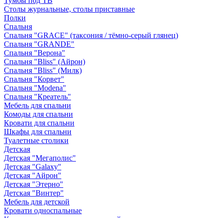
Тумбы под ТВ
Столы журнальные, столы приставные
Полки
Спальня
Спальня "GRACE" (таксония / тёмно-серый глянец)
Спальня "GRANDE"
Спальня "Верона"
Спальня "Bliss" (Айрон)
Спальня "Bliss" (Милк)
Спальня "Корвет"
Спальня "Modena"
Спальня "Креатель"
Мебель для спальни
Комоды для спальни
Кровати для спальни
Шкафы для спальни
Туалетные столики
Детская
Детская "Мегаполис"
Детская "Galaxy"
Детская "Айрон"
Детская "Этерно"
Детская "Винтер"
Мебель для детской
Кровати односпальные