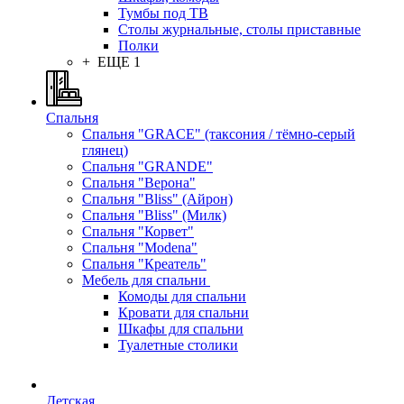
Тумбы под ТВ
Столы журнальные, столы приставные
Полки
+ ЕЩЕ 1
Спальня
Спальня "GRACE" (таксония / тёмно-серый
глянец)
Спальня "GRANDE"
Спальня "Верона"
Спальня "Bliss" (Айрон)
Спальня "Bliss" (Милк)
Спальня "Корвет"
Спальня "Modena"
Спальня "Креатель"
Мебель для спальни
Комоды для спальни
Кровати для спальни
Шкафы для спальни
Туалетные столики
Детская