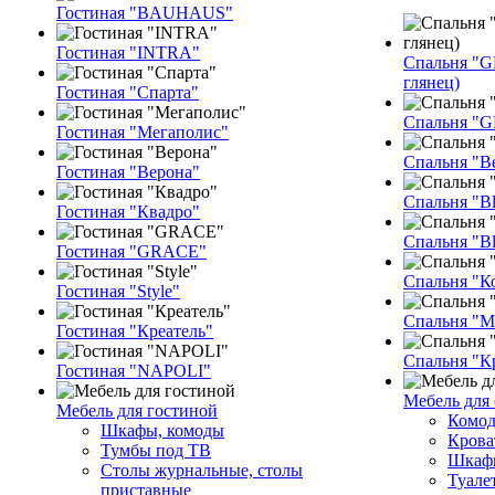
Гостиная "BAUHAUS"
Гостиная "INTRA"
Спальня "G
глянец)
Гостиная "Спарта"
Спальня "
Гостиная "Мегаполис"
Спальня "В
Гостиная "Верона"
Спальня "Bl
Гостиная "Квадро"
Спальня "Bl
Гостиная "GRACE"
Спальня "К
Гостиная "Style"
Спальня "M
Гостиная "Креатель"
Спальня "К
Гостиная "NAPOLI"
Мебель для
Мебель для гостиной
Комод
Шкафы, комоды
Крова
Тумбы под ТВ
Шкафы
Столы журнальные, столы
Туале
приставные