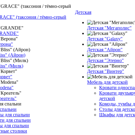
Детская
RACE" (таксония / тёмно-серый
Детская "Мегаполис"
GRANDE"
Детская "Galaxy"
ерона"
Детская "Айрон"
iss" (Айрон)
Детская "Этерно"
iss" (Милк)
Детская "Винтер"
орвет"
Мебель для детской
odena"
Кровати односп
Кровати двухъяр
реатель"
детской
Комоды, тумбы д
 спальни
Столы для детск
ы для спальни
Шкафы для детс
ти для спальни
 для спальни
тные столики