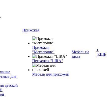
Прихожая
Прихожая
+
"Мегаполис"
Мебель на
ЕЩЕ
заказ
Прихожая "LIRA"
альные
Мебель для прихожей
усные для
ля детской
ой
кой